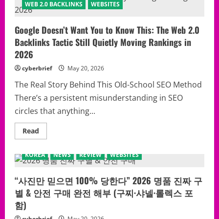
벳
정
WEB 2.0 BACKLINKS
WEBSITES
16
체
완
폭
전
로:
해
Google Doesn’t Want You to Know This: The Web 2.0
2026
부
년
Backlinks Tactic Still Quietly Moving Rankings in
리
명
뷰
품
2026
시
장
cyberbrief
May 20, 2026
에
서
살
The Real Story Behind This Old-School SEO Method
아
There’s a persistent misunderstanding in SEO
남
는
circles that anything...
사
람
들
Read
Read
만
more
아
about
는
Google
‘진
KOREA
NEWS
REVIEW
WEBSITES
Doesn’t
짜
Want
구
You
별
to
“사진만 믿으면 100% 당한다” 2026 명품 진짜 구
전
Know
략’
별 & 안전 구매 완전 해부 (구찌·샤넬·롤렉스 포
This:
The
함)
Web
2.0
cyberbrief
May 20, 2026