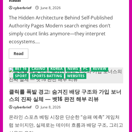
과
카
cyberbrief
June 8, 2026
지
노
의
The Hidden Architecture Behind Self-Published
숨
Authority Pages Modern search engines don’t
겨
진
simply count links anymore—they interpret
강
점
ecosystems....
을
전
격
Read
Read
분
more
석
about
Web
BET 16
CASINO
KOREA
NEWS
PC
REVIEW
2.0
Backlinks
SPORT
SPORTS BATTING
WEBSITES
SHOCKER:
The
Controversial
클릭률 폭발 경고: 숨겨진 배당 구조와 가입 보너
SEO
Method
스의 진짜 실체 — 벳16 완전 해부 리뷰
That
Refuses
to
cyberbrief
June 8, 2026
Disappear
From
온라인 스포츠 베팅 시장은 단순한 “승패 예측” 게임처
Google’s
Radar
럼 보이지만, 실제로는 데이터 흐름과 배당 구조, 그리고