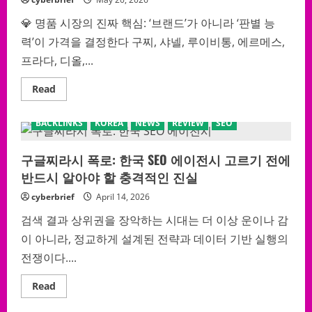
Backlinks
Tactic
Still
💎 명품 시장의 진짜 핵심: ‘브랜드’가 아니라 ‘판별 능
Quietly
Moving
력’이 가격을 결정한다 구찌, 샤넬, 루이비통, 에르메스,
Rankings
in
프라다, 디올,...
2026
Read
Read
more
about
“사
BACKLINKS
KOREA
NEWS
REVIEW
SEO
진
만
믿
으
구글찌라시 폭로: 한국 SEO 에이전시 고르기 전에
면
반드시 알아야 할 충격적인 진실
100%
당
한
cyberbrief
April 14, 2026
다”
2026
검색 결과 상위권을 장악하는 시대는 더 이상 운이나 감
명
품
이 아니라, 정교하게 설계된 전략과 데이터 기반 실행의
진
짜
전쟁이다....
구
별
&
Read
Read
안
more
전
about