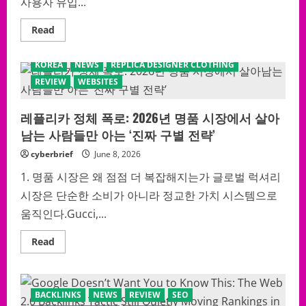
사용자 유입...
Read
Read
more
about
클
KOREA
NEWS
REPLICA DESIGNER CLOTHING
릭
률
REVIEW
WEBSITES
폭
발
경
레플리카 정체 폭로: 2026년 명품 시장에서 살아
고:
숨
남는 사람들만 아는 ‘진짜 구별 전략’
겨
진
배
cyberbrief
June 8, 2026
당
구
1. 명품 시장은 왜 점점 더 복잡해지는가 글로벌 럭셔리
조
와
시장은 단순한 소비가 아니라 정교한 가치 시스템으로
가
입
움직인다.Gucci,...
보
너
스
Read
Read
의
more
진
about
짜
레
실
플
체
리
BACKLINKS
NEWS
REVIEW
SEO
—
카