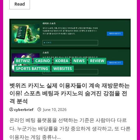
Read
Read
more
about
전
세
계
명
품
시
장
의
민
낯
공
BETWIZ
CASINO
KOREA
NEWS
REVIEW
개:
SPORTS BATTING
WEBSITES
레
플
리
카
벳위즈 카지노 실제 이용자들이 계속 재방문하는
한
번
이유! 스포츠 베팅과 카지노의 숨겨진 강점을 전
에
격 분석
구
별
하
cyberbrief
June 10, 2026
고
정
온라인 베팅 플랫폼을 선택하는 기준은 사람마다 다르
품
만
다. 누군가는 배당률을 가장 중요하게 생각하고, 또 다른
건
지
이용자는 게임 종류나...
는