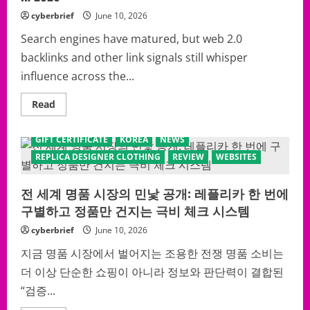
а
cyberbrief
June 10, 2026
не
поредния
евтин
Search engines have matured, but web 2.0
подарък
backlinks and other link signals still whisper
influence across the...
Read
Read
more
about
The
GIFT CERTIFICATE
KOREA
NEWS
Untold
SEO
REPLICA DESIGNER CLOTHING
REVIEW
WEBSITES
Shortcut
Nobody
Talks
전 세계 명품 시장의 민낯 공개: 레플리카 한 번에
About:
How
구별하고 정품만 건지는 극비 체크 시스템
to
Build
web
cyberbrief
June 10, 2026
2.0
backlinks
지금 명품 시장에서 벌어지는 조용한 전쟁 명품 소비는
That
Still
더 이상 단순한 쇼핑이 아니라 정보와 판단력이 결합된
Move
Rankings
“검증...
in
2026