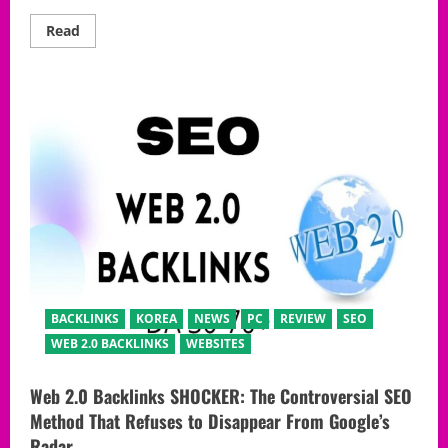
극
비
Read
Read
체
more
크
about
시
벳
스
위
템
즈
카
지
노
실
제
이
용
자
들
이
계
속
재
방
문
BACKLINKS
KOREA
NEWS
PC
REVIEW
SEO
하
는
WEB 2.0 BACKLINKS
WEBSITES
이
유!
스
Web 2.0 Backlinks SHOCKER: The Controversial SEO
포
츠
Method That Refuses to Disappear From Google’s
베
팅
Radar