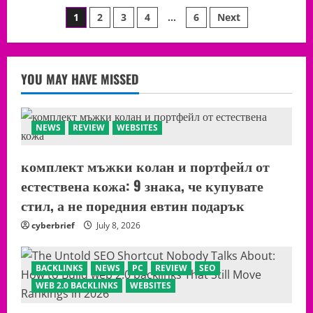
구
구
매
Posts
글
1
2
3
4
…
6
Next
완
찌
전
라
해
pagination
시
부
폭
(구
로:
찌
한
YOU MAY HAVE MISSED
·
국
샤
SEO
넬
에
·
이
롤
전
렉
NEWS
REVIEW
WEBSITES
시
스
고
포
르
함)
기
комплект мъжки колан и портфейл от
전
에
естествена кожа: 9 знака, че купувате
반
드
стил, а не поредния евтин подарък
시
알
cyberbrief
July 8, 2026
아
야
할
충
격
BACKLINKS
NEWS
PC
REVIEW
SEO
적
WEB 2.0 BACKLINKS
인
WEBSITES
진
실