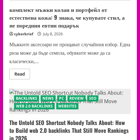
комплект мъжки колан и портфейл от
естествена кожа: 9 знака, че купувате стил, а
не поредния евтин подарък
cyberbrief
July 8, 2026
Мъжките аксесоари не прощават случайния избор. Една
риза може да бъде семпла, обувките може да са
класически,...
Read
Read
more
about
комплект
мъжки
колан
BACKLINKS
NEWS
PC
REVIEW
SEO
и
портфейл
WEB 2.0 BACKLINKS
WEBSITES
от
естествена
кожа:
The Untold SEO Shortcut Nobody Talks About: How
9
знака,
to Build web 2.0 backlinks That Still Move Rankings
че
купувате
in 2026
стил,