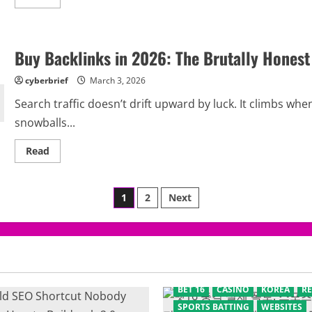
Right
more
Way)
about
Šokiruojanti
Tiesa:
Kaip
Buy Backlinks in 2026: The Brutally Honest
Išsirinkti
SEO
Paslaugos
cyberbrief
March 3, 2026
Teikėją,
Kad
Search traffic doesn’t drift upward by luck. It climbs whe
Jūsų
Svetainės
snowballs...
Reitingai
Likti
Stabilūs
Read
Read
more
about
Buy
Backlinks
Posts
1
2
Next
in
2026:
The
pagination
Brutally
Honest
Guide
That
Could
Save
Your
BET 16
CASINO
KOREA
R
Rankings
SPORTS BATTING
WEBSITES