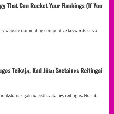
gy That Can Rocket Your Rankings (If You
ery website dominating competitive keywords sits a
augos Teikėją, Kad Jūsų Svetainės Reitingai
netikslumas gali nuleisti svetainės reitingus. Norint