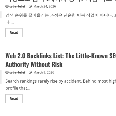
릭
아
한
cyberbrief
야
March 24, 2026
번
할
으
충
검색 순위를 끌어올리는 과정은 단순한 반복 작업이 아니다. 
로
격
순
적
다....
위
인
가
진
뒤
실
Read
Read
집
more
힌
about
다:
백
상
링
위
크
노
Web 2.0 Backlinks List: The Little-Known S
로
출
검
을
색
Authority Without Risk
폭
1
발
페
시
이
cyberbrief
키
March 9, 2026
지
는
장
안
Search rankings rarely rise by accident. Behind most high
악?
전
지
한
profile that...
금
링
바
크
로
구
Read
Read
써
매
more
먹
전
about
는
략
Web
안
2.0
전