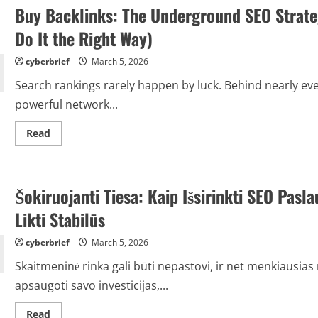
Backlinks
Buy Backlinks: The Underground SEO Strate
구
List:
매
The
비
Little-
Do It the Right Way)
밀
Known
전
SEO
략
Strategy
cyberbrief
March 5, 2026
Smart
Marketers
Search rankings rarely happen by luck. Behind nearly ev
Use
to
powerful network...
Build
Authority
Without
Read
Read
Risk
more
about
Buy
Backlinks:
The
Šokiruojanti Tiesa: Kaip Išsirinkti SEO Pasl
Underground
SEO
Strategy
Likti Stabilūs
That
Can
Rocket
cyberbrief
March 5, 2026
Your
Rankings
Skaitmeninė rinka gali būti nepastovi, ir net menkiausias 
(If
You
apsaugoti savo investicijas,...
Do
It
the
Read
Read