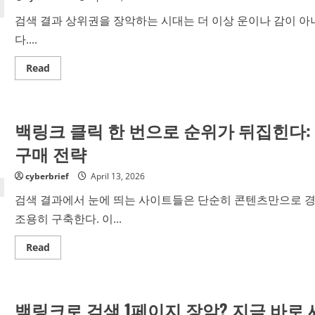
2.0
Backlinks
검색 결과 상위권을 장악하는 시대는 더 이상 운이나 감이 아
Tactic
Still
다....
Quietly
Moving
Rankings
Read
Read
in
more
2026
about
구
글
찌
백링크 클릭 한 번으로 순위가 뒤집힌다:
라
시
폭
구매 전략
로:
한
국
cyberbrief
April 13, 2026
SEO
에
검색 결과에서 눈에 띄는 사이트들은 단순히 콘텐츠만으로 경
이
전
조용히 구축한다. 이...
시
고
르
Read
Read
기
more
전
about
에
백
반
링
드
크
백링크로 검색 1페이지 장악? 지금 바로 
시
클
알