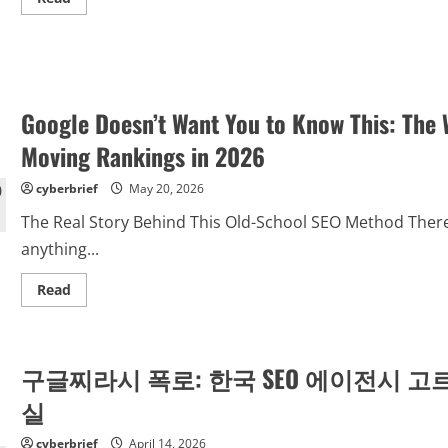
more
about
Web
2.0
Backlinks
SHOCKER:
The
Controversial
Google Doesn’t Want You to Know This: The W
SEO
Method
Moving Rankings in 2026
That
Refuses
to
cyberbrief
May 20, 2026
Disappear
From
Google’s
The Real Story Behind This Old-School SEO Method There’
Radar
anything...
Read
Read
more
about
Google
Doesn’t
Want
구글찌라시 폭로: 한국 SEO 에이전시 고
You
to
Know
실
This:
The
Web
cyberbrief
April 14, 2026