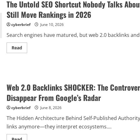
The Untold SEO Shortcut Nobody Talks About
Still Move Rankings in 2026
cyberbrief
June 10, 2026
Search engines have matured, but web 2.0 backlinks and ot
Read
Read
more
about
The
Untold
SEO
Shortcut
Nobody
Talks
Web 2.0 Backlinks SHOCKER: The Controvers
About:
How
Disappear From Google’s Radar
to
Build
web
cyberbrief
June 8, 2026
2.0
backlinks
That
The Hidden Architecture Behind Self-Published Authorit
Still
links anymore—they interpret ecosystems....
Move
Rankings
in
Read
Read
2026