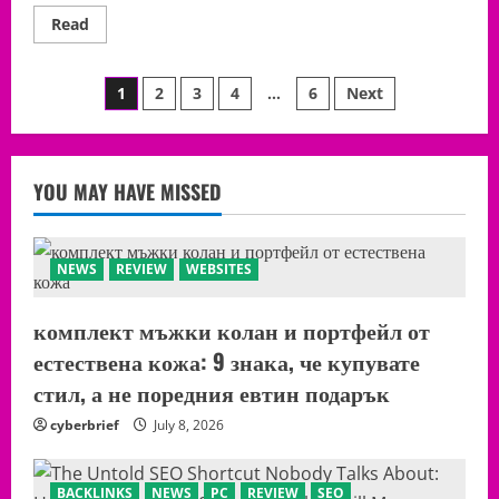
함)
다,
스
Read
Read
포
more
츠
about
토
링
토
Posts
크
1
2
3
4
…
6
Next
와
모
카
아:
지
pagination
매
노
일
의
바
숨
뀌
YOU MAY HAVE MISSED
겨
는
진
웹
강
세
자
상
리
에
뷰
NEWS
REVIEW
WEBSITES
서
‘진
짜
필
комплект мъжки колан и портфейл от
요
한
естествена кожа: 9 знака, че купувате
사
이
стил, а не поредния евтин подарък
트
만’
cyberbrief
July 8, 2026
꿰
뚫
어
주
는
BACKLINKS
NEWS
PC
REVIEW
SEO