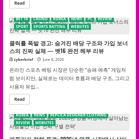
Read
Read
베
more
팅
about
과
Web
카
BET 16
CASINO
KOREA
NEWS
PC
REVIEW
2.0
지
Backlinks
노
SPORT
SPORTS BATTING
WEBSITES
SHOCKER:
의
The
숨
Controversial
겨
클릭률 폭발 경고: 숨겨진 배당 구조와 가입 보너
SEO
진
Method
강
스의 진짜 실체 — 벳16 완전 해부 리뷰
That
점
Refuses
을
to
cyberbrief
June 8, 2026
전
Disappear
격
From
분
온라인 스포츠 베팅 시장은 단순한 “승패 예측” 게임처
Google’s
석
Radar
럼 보이지만, 실제로는 데이터 흐름과 배당 구조, 그리고
사용자 유입...
Read
Read
more
about
클
KOREA
NEWS
REPLICA DESIGNER CLOTHING
릭
률
REVIEW
WEBSITES
폭
발
경
레플리카 정체 폭로: 2026년 명품 시장에서 살아
고: