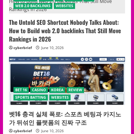
충
WEB 2.0 BACKLINKS
격
WEBSITES
적
인
링
The Untold SEO Shortcut Nobody Talks About:
크
혁
How to Build web 2.0 backlinks That Still Move
명
Rankings in 2026
cyberbrief
June 10, 2026
BET 16
CASINO
KOREA
REVIEW
SPORTS BATTING
WEBSITES
벳16 충격 실체 폭로: 스포츠 베팅과 카지노
가 뒤섞인 플랫폼의 진짜 구조
cyberbrief
June 10, 2026