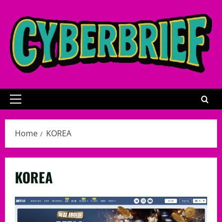
Skip
to
content
Primary
Menu
Home
KOREA
KOREA