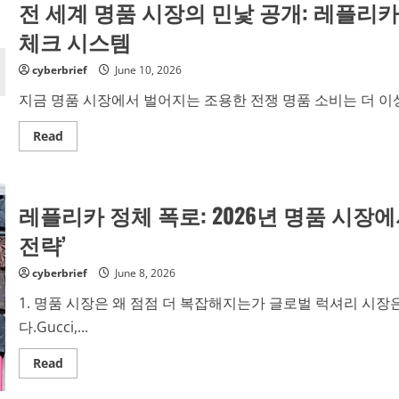
전 세계 명품 시장의 민낯 공개: 레플리
체크 시스템
cyberbrief
June 10, 2026
지금 명품 시장에서 벌어지는 조용한 전쟁 명품 소비는 더 이상
Read
Read
more
about
전
세
계
레플리카 정체 폭로: 2026년 명품 시장
명
품
시
전략’
장
의
민
cyberbrief
June 8, 2026
낯
공
1. 명품 시장은 왜 점점 더 복잡해지는가 글로벌 럭셔리 시
개:
레
다.Gucci,...
플
리
카
Read
Read
한
more
번
about
에