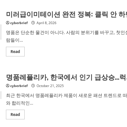
레
구
플
별
리
미러급이미테이션 완전 정복: 클릭 안 하
하
카
고
정
정
체
cyberbrief
품
April 8, 2026
폭
만
로:
건
명품은 단순한 물건이 아니다. 사람의 분위기를 바꾸고, 첫인상
2026
지
년
는
람들이...
명
극
품
비
시
체
Read
Read
장
크
more
에
시
about
서
스
미
살
템
러
아
급
남
명품레플리카, 한국에서 인기 급상승…럭
이
는
미
사
테
람
cyberbrief
October 21, 2025
이
들
션
만
최근 한국에서 명품레플리카 제품이 새로운 패션 트렌드로 떠
완
아
전
는
와 합리적인...
정
‘진
복:
짜
클
구
Read
Read
릭
별
more
안
전
about
하
략’
명
면