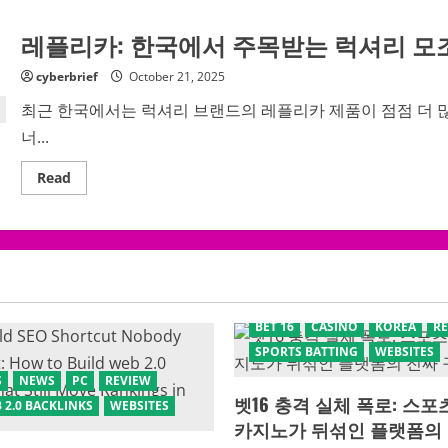
품
손
레
해
레플리카: 한국에서 주목받는 럭셔리 모
플
보
리
는
카,
명
cyberbrief
October 21, 2025
한
품
국
급
최근 한국에서는 럭셔리 브랜드의 레플리카 제품이 점점 더 많은
에
쇼
서
핑
너...
인
비
기
밀
급
Read
Read
상
more
승…
about
럭
레
셔
플
리
리
패
카:
션
한
의
국
또
에
다
서
른
BET 16
CASINO
KOREA
R
주
선
목
택
SPORTS BATTING
WEBSITES
받
지
는
S
NEWS
PC
REVIEW
럭
셔
벳16 충격 실체 폭로: 스
 2.0 BACKLINKS
WEBSITES
리
카지노가 뒤섞인 플랫폼의 
모
조