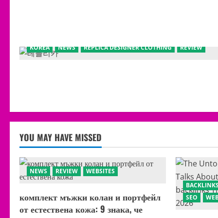
KOREA
NEWS
REPLICA DESIGNER CLOTHING
REVIEW
YOU MAY HAVE MISSED
NEWS
REVIEW
WEBSITES
BACKLINK
комплект мъжки колан и портфейл
SEO
WEB
от естествена кожа: 9 знака, че