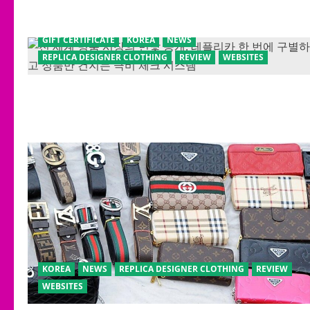
GIFT CERTIFICATE
KOREA
NEWS
REPLICA DESIGNER CLOTHING
REVIEW
WEBSITES
KOREA
NEWS
REPLICA DESIGNER CLOTHING
REVIEW
WEBSITES