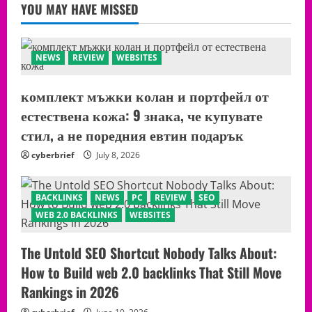
사
YOU MAY HAVE MISSED
라
지
기
전
에
NEWS
REVIEW
WEBSITES
알
아
야
할
комплект мъжки колан и портфейл от
BETWIZ
토
естествена кожа: 9 знака, че купувате
토
의
стил, а не поредния евтин подарък
충
격
cyberbrief
July 8, 2026
적
인
진
실
BACKLINKS
NEWS
PC
REVIEW
SEO
WEB 2.0 BACKLINKS
WEBSITES
The Untold SEO Shortcut Nobody Talks About:
How to Build web 2.0 backlinks That Still Move
Rankings in 2026