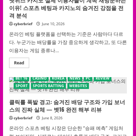
로:
이유! 스포츠 베팅과 카지노의 숨겨진 강점을 전
스
포
격 분석
츠
베
cyberbrief
June 10, 2026
팅
과
카
온라인 베팅 플랫폼을 선택하는 기준은 사람마다 다르
지
노
다. 누군가는 배당률을 가장 중요하게 생각하고, 또 다른
가
이용자는 게임 종류나...
뒤
섞
인
Read
Read
플
more
랫
about
폼
벳
의
BET 16
CASINO
KOREA
NEWS
PC
REVIEW
위
진
즈
짜
SPORT
SPORTS BATTING
WEBSITES
카
구
지
조
노
클릭률 폭발 경고: 숨겨진 배당 구조와 가입 보너
실
제
스의 진짜 실체 — 벳16 완전 해부 리뷰
이
용
자
cyberbrief
June 8, 2026
들
이
온라인 스포츠 베팅 시장은 단순한 “승패 예측” 게임처
계
속