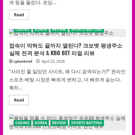
벳
게 등을 돌린다. 로딩...
석
평
해
생
봤
주
Read
Read
다
소
more
|
about
TenTenBet
벳
CASINO
KOREA
REVIEW
SPORTS BATTING
스
위
포
즈
츠
—
베
접
접속이 막혀도 끝까지 열린다? 크보벳 평생주소
팅
속
&
실체 전격 분석 & KBO BET 리얼 리뷰
한
카
순
지
간
cyberbrief
April 22, 2026
노
분
실
위
“사라진 줄 알았던 사이트, 왜 다시 검색되는가?” 온라인
전
기
리
가
스포츠 베팅 시장은 빠르게 변하고, 더 빠르게 숨는다.
뷰
달
라
특히...
진
다,
스
Read
Read
포
more
츠
about
토
접
토
속
와
이
CASINO
KOREA
REVIEW
SPORTS BATTING
카
막
지
혀
노
도