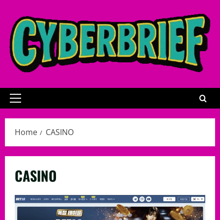
Skip
to
content
Primary
Menu
Home
CASINO
CASINO