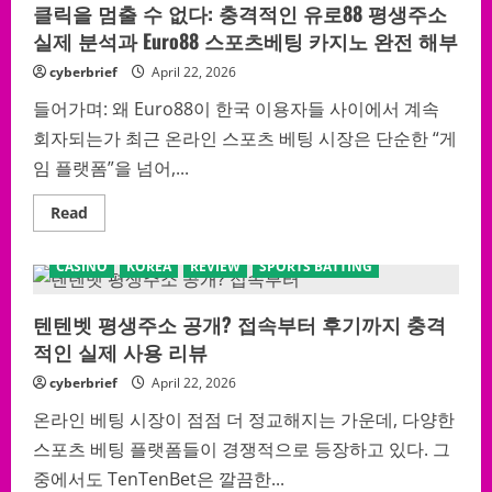
의
클릭을 멈출 수 없다: 충격적인 유로88 평생주소
끝
숨
까
실제 분석과 Euro88 스포츠베팅 카지노 완전 해부
겨
지
진
열
강
린
cyberbrief
April 22, 2026
자
다?
리
크
들어가며: 왜 Euro88이 한국 이용자들 사이에서 계속
뷰
보
벳
회자되는가 최근 온라인 스포츠 베팅 시장은 단순한 “게
평
생
임 플랫폼”을 넘어,...
주
소
실
Read
Read
체
more
전
about
격
클
CASINO
KOREA
REVIEW
SPORTS BATTING
분
릭
석
을
&
멈
KBO
출
텐텐벳 평생주소 공개? 접속부터 후기까지 충격
BET
수
적인 실제 사용 리뷰
리
없
얼
다:
리
충
cyberbrief
April 22, 2026
뷰
격
적
온라인 베팅 시장이 점점 더 정교해지는 가운데, 다양한
인
유
스포츠 베팅 플랫폼들이 경쟁적으로 등장하고 있다. 그
로
88
중에서도 TenTenBet은 깔끔한...
평