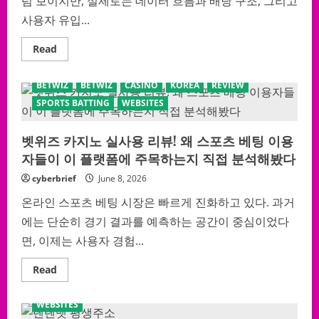
럼 보이지만, 실제로는 데이터 흐름과 배당 구조, 그리고
재
방
사용자 유입...
문
하
는
Read
Read
이
more
유!
about
스
클
BETWIZ
BETWIZ
CASINO
KOREA
REVIEW
포
릭
츠
률
SPORTS BATTING
WEBSITES
베
폭
팅
발
과
경
카
벳위즈 카지노 실사용 리뷰! 왜 스포츠 베팅 이용
고:
지
숨
자들이 이 플랫폼에 주목하는지 직접 분석해봤다
노
겨
의
진
숨
배
cyberbrief
June 8, 2026
겨
당
진
구
온라인 스포츠 베팅 시장은 빠르게 진화하고 있다. 과거
강
조
점
와
에는 단순히 경기 결과를 예측하는 공간이 중심이었다
을
가
전
입
면, 이제는 사용자 경험...
격
보
분
너
석
스
Read
Read
의
more
CASINO
진
REVIEW
SPORTS BATTING
TEN TEN BET
about
짜
벳
WEBSITES
실
위
체
즈