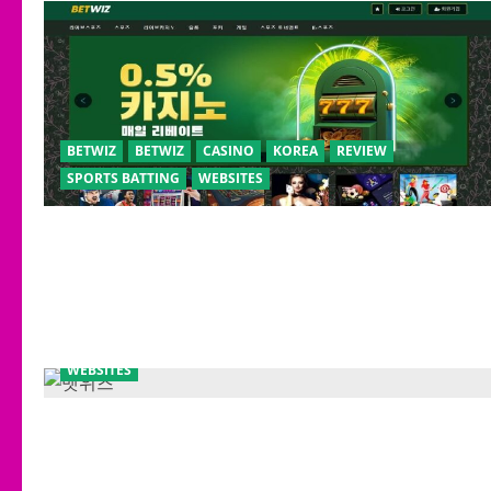
BETWIZ
BETWIZ
CASINO
KOREA
REVIEW
SPORTS BATTING
WEBSITES
BETWIZ
CASINO
KOREA
REVIEW
SPORTS BATTING
WEBSITES