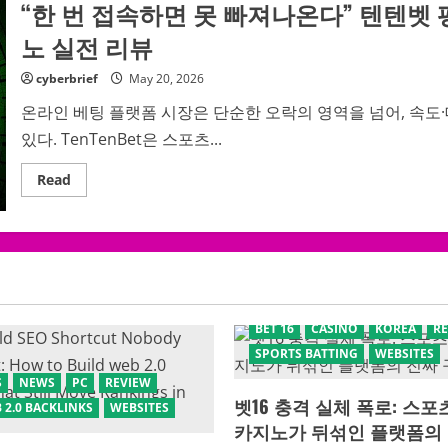
“한 번 접속하면 못 빠져나온다” 텐텐벳 평생
노 실전 리뷰
cyberbrief
May 20, 2026
온라인 베팅 플랫폼 시장은 단순한 오락의 영역을 넘어, 속
있다. TenTenBet은 스포츠...
Read
Read
more
about
“한
번
접
속
하
면
못
빠
BET 16
CASINO
KOREA
R
져
나
SPORTS BATTING
WEBSITES
온
다”
S
NEWS
PC
REVIEW
텐
텐
벳16 충격 실체 폭로: 스
 2.0 BACKLINKS
WEBSITES
벳
카지노가 뒤섞인 플랫폼의 
평
생