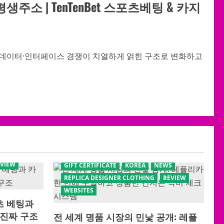
주소 | TenTenBet 스포츠베팅 & 카지
도·데이터·인터페이스 경쟁이 치열하게 얽힌 구조로 변화하고
EVIEW
GIFT CERTIFICATE
KOREA
NEWS
REPLICA DESIGNER CLOTHING
REVIEW
WEBSITES
포츠 베팅과
진짜 구조
전 세계 명품 시장의 민낯 공개: 레플