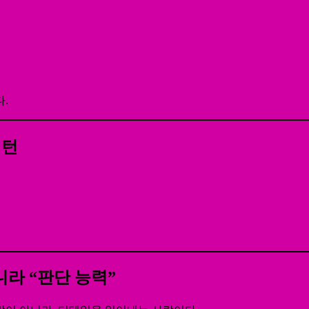
.
패턴
니라 “판단 능력”