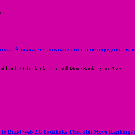
ожа: 9 знака, че купувате стил, а не поредния евт
o Build web 2.0 backlinks That Still Move Rankings 