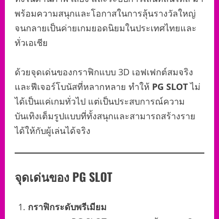
พร้อมความสนุกและโอกาสในการลุ้นรางวัลใหญ่
จนกลายเป็นค่ายเกมยอดนิยมในประเทศไทยและ
ทั่วเอเชีย
ด้วยจุดเด่นของกราฟิกแบบ 3D เอฟเฟกต์สมจริง
และฟีเจอร์โบนัสที่หลากหลาย ทำให้
PG SLOT
ไม่
ได้เป็นแค่เกมทั่วไป แต่เป็นประสบการณ์ความ
บันเทิงเต็มรูปแบบที่ทั้งสนุกและสามารถสร้างราย
ได้ให้กับผู้เล่นได้จริง
จุดเด่นของ PG SLOT
กราฟิกระดับพรีเมียม