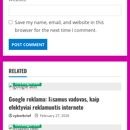
Save my name, email, and website in this
browser for the next time I comment.
RELATED
Uncategorized
Google reklama: Išsamus vadovas, kaip
efektyviai reklamuotis internete
cyberbrief
February 27, 2026
Uncategorized