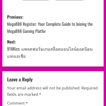
P
Previous:
o
Mega888 Register: Your Complete Guide to Joining the
Mega888 Gaming Platfor
s
Next:
t
918Kiss: แพลตฟอร์มเกมสล็อตออนไลน์ยอดนิยม
n
แห่งเอเชีย
a
v
Leave a Reply
i
Your email address will not be published.
Required
g
fields are marked
*
a
Comment
*