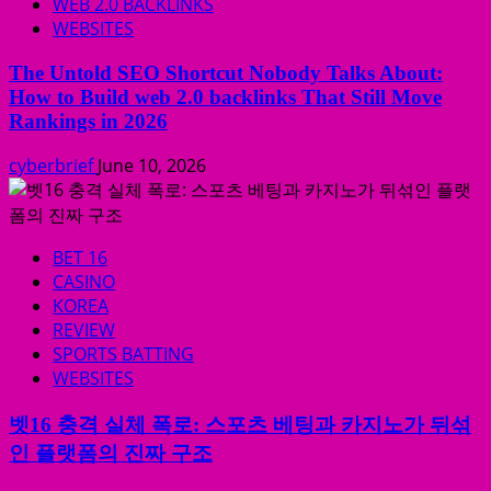
WEB 2.0 BACKLINKS
WEBSITES
The Untold SEO Shortcut Nobody Talks About:
How to Build web 2.0 backlinks That Still Move
Rankings in 2026
cyberbrief
June 10, 2026
BET 16
CASINO
KOREA
REVIEW
SPORTS BATTING
WEBSITES
벳16 충격 실체 폭로: 스포츠 베팅과 카지노가 뒤섞
인 플랫폼의 진짜 구조