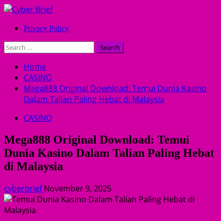
Skip
to
Primary
Privacy Policy
content
Menu
Search
for:
Home
CASINO
Mega888 Original Download: Temui Dunia Kasino
Dalam Talian Paling Hebat di Malaysia
CASINO
Mega888 Original Download: Temui
Dunia Kasino Dalam Talian Paling Hebat
di Malaysia
cyberbrief
November 9, 2025