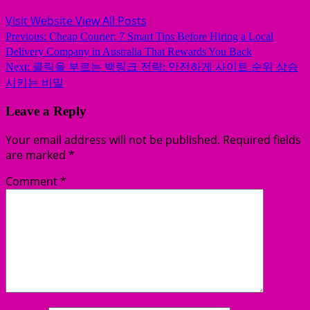
Visit Website
View All Posts
Post
Previous:
Cheap Courier: 7 Smart Tips Before Hiring a Local
Delivery Company in Australia That Rewards You Back
navigation
Next:
클릭을 부르는 백링크 전략: 안전하게 사이트 순위 상승
시키는 비밀
Leave a Reply
Your email address will not be published.
Required fields
are marked
*
Comment
*