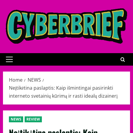
Skip
to
content
Primary
Menu
Home
NEWS
Neįtikėtina paslaptis: Kaip išmintingai pasirinkti
interneto svetainių kūrimą ir rasti idealų dizainerį
NEWS
REVIEW
Neįtikėtina paslaptis: Kaip