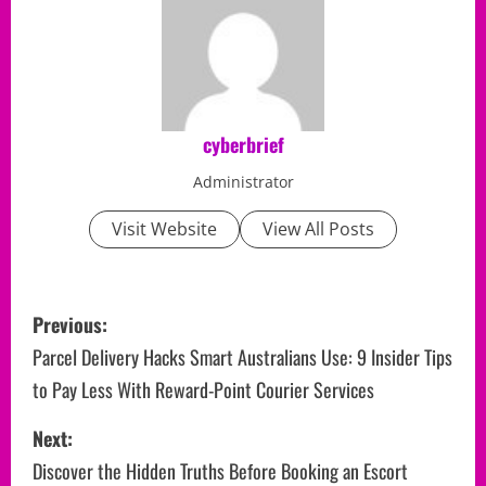
cyberbrief
Administrator
Visit Website
View All Posts
P
Previous:
o
Parcel Delivery Hacks Smart Australians Use: 9 Insider Tips
to Pay Less With Reward-Point Courier Services
s
Next:
t
Discover the Hidden Truths Before Booking an Escort