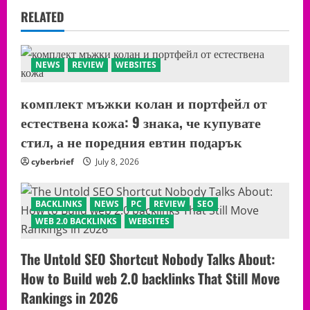
RELATED
NEWS
REVIEW
WEBSITES
комплект мъжки колан и портфейл от
естествена кожа: 9 знака, че купувате
стил, а не поредния евтин подарък
cyberbrief
July 8, 2026
BACKLINKS
NEWS
PC
REVIEW
SEO
WEB 2.0 BACKLINKS
WEBSITES
The Untold SEO Shortcut Nobody Talks About:
How to Build web 2.0 backlinks That Still Move
Rankings in 2026