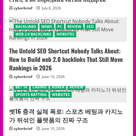
cyberbrief
July 8, 2026
BACKLINKS
NEWS
PC
REVIEW
SEO
WEB 2.0 BACKLINKS
WEBSITES
The Untold SEO Shortcut Nobody Talks About:
How to Build web 2.0 backlinks That Still Move
Rankings in 2026
cyberbrief
June 10, 2026
BET 16
CASINO
KOREA
REVIEW
SPORTS BATTING
WEBSITES
벳16 충격 실체 폭로: 스포츠 베팅과 카지노
가 뒤섞인 플랫폼의 진짜 구조
cyberbrief
June 10, 2026