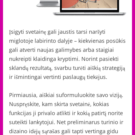
Įsigyti svetainę gali jaustis tarsi naršyti
miglotoje labirinto dalyje – kiekvienas posūkis
gali atverti naujas galimybes arba staigiai
nukreipti klaidinga kryptimi. Norint pasiekti
sklandų rezultatą, svarbu turėti aiškią strategiją
ir išmintingai vertinti paslaugų tiekėjus.
Pirmiausia, aiškiai suformuluokite savo viziją.
Nuspręskite, kam skirta svetainė, kokias
funkcijas ji privalo atlikti ir kokią patirtį norite
suteikti lankytojui. Net preliminarus turinio ir
dizaino idėjų sąrašas gali tapti vertinga gidu