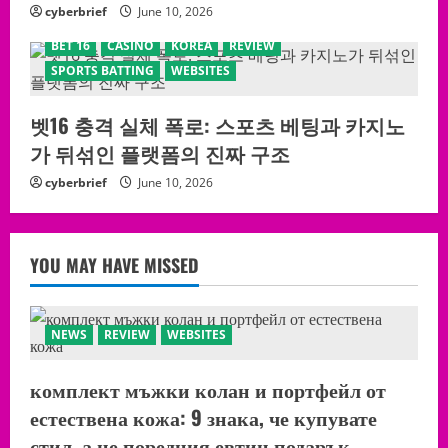
cyberbrief
June 10, 2026
BET 16
CASINO
KOREA
REVIEW
SPORTS BATTING
WEBSITES
벳16 충격 실체 폭로: 스포츠 베팅과 카지노
가 뒤섞인 플랫폼의 진짜 구조
cyberbrief
June 10, 2026
YOU MAY HAVE MISSED
NEWS
REVIEW
WEBSITES
комплект мъжки колан и портфейл от
естествена кожа: 9 знака, че купувате
стил, а не поредния евтин подарък