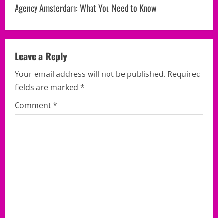
n
Agency Amsterdam: What You Need to Know
a
v
Leave a Reply
i
Your email address will not be published.
Required
g
fields are marked
*
a
Comment
*
t
i
o
n