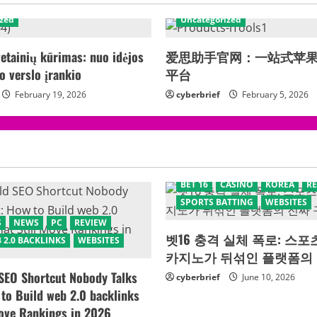
ized
Uncategorized
vetainių kūrimas: nuo idėjos
爱思助手官网：一站式苹
o verslo įrankio
平台
February 19, 2026
cyberbrief
February 5, 2026
BET 16
CASINO
KOREA
R
SPORTS BATTING
WEBSITES
S
NEWS
PC
REVIEW
벳16 충격 실체 폭로: 스
 2.0 BACKLINKS
WEBSITES
카지노가 뒤섞인 플랫폼의 
SEO Shortcut Nobody Talks
cyberbrief
June 10, 2026
to Build web 2.0 backlinks
Move Rankings in 2026