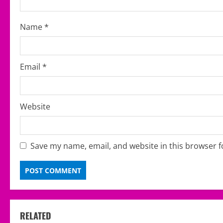
i
o
Name
*
n
Email
*
Website
Save my name, email, and website in this browser f
RELATED