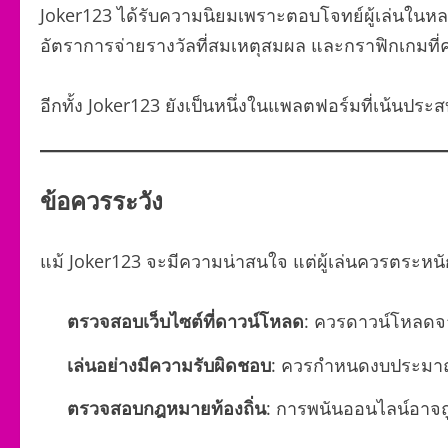
Joker123 ได้รับความนิยมเพราะตอบโจทย์ผู้เล่นในหลา
อัตราการจ่ายรางวัลที่สมเหตุสมผล และกราฟิกเกมที่ค
อีกทั้ง Joker123 ยังเป็นหนึ่งในแพลตฟอร์มที่เน้นประ
ข้อควรระวัง
แม้ Joker123 จะมีความน่าสนใจ แต่ผู้เล่นควรตระหนักถ
ตรวจสอบเว็บไซต์ที่ดาวน์โหลด
: ควรดาวน์โหลดจากแ
เล่นอย่างมีความรับผิดชอบ
: ควรกำหนดงบประมาณใ
ตรวจสอบกฎหมายท้องถิ่น
: การพนันออนไลน์อาจ