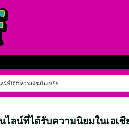
น์ที่ได้รับความนิยมในเอเชีย
ไลน์ที่ได้รับความนิยมในเอเชี