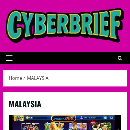
Skip
to
content
Primary
Menu
Home
MALAYSIA
MALAYSIA