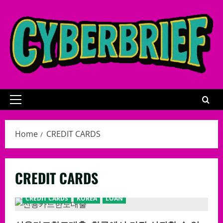
Skip
to
content
Primary
Menu
Home
CREDIT CARDS
CREDIT CARDS
CREDIT CARDS
KOREA
LOAN