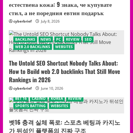
естествена кожа: 9 знака, че купувате
뢰
할
стил, а не поредния евтин подарък
수
있
는
cyberbrief
July 8, 2026
온
라
인
대
BACKLINKS
NEWS
PC
REVIEW
SEO
출
플
WEB 2.0 BACKLINKS
WEBSITES
랫
폼
소
The Untold SEO Shortcut Nobody Talks About:
개
How to Build web 2.0 backlinks That Still Move
Rankings in 2026
cyberbrief
June 10, 2026
BET 16
CASINO
KOREA
REVIEW
SPORTS BATTING
WEBSITES
벳16 충격 실체 폭로: 스포츠 베팅과 카지노
가 뒤섞인 플랫폼의 진짜 구조