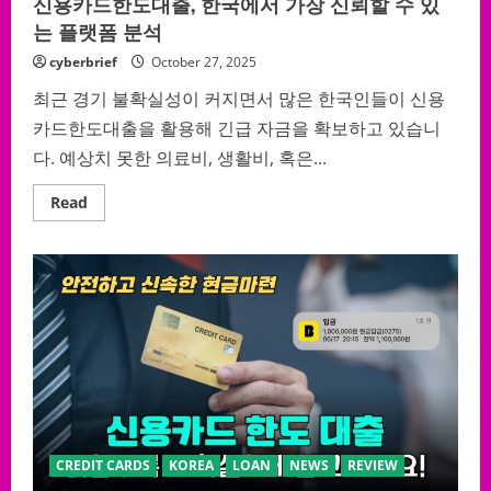
신용카드한도대출, 한국에서 가장 신뢰할 수 있
는 플랫폼 분석
cyberbrief
October 27, 2025
최근 경기 불확실성이 커지면서 많은 한국인들이 신용
카드한도대출을 활용해 긴급 자금을 확보하고 있습니
다. 예상치 못한 의료비, 생활비, 혹은...
Read
Read
more
about
신
용
카
드
한
도
대
출,
한
국
에
서
가
장
신
CREDIT CARDS
KOREA
LOAN
NEWS
REVIEW
뢰