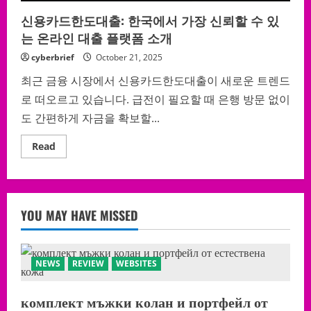
할
수
신용카드한도대출: 한국에서 가장 신뢰할 수 있
있
는
는 온라인 대출 플랫폼 소개
플
랫
cyberbrief
October 21, 2025
폼
분
석
최근 금융 시장에서 신용카드한도대출이 새로운 트렌드
로 떠오르고 있습니다. 급전이 필요할 때 은행 방문 없이
도 간편하게 자금을 확보할...
Read
Read
more
about
신
용
카
드
YOU MAY HAVE MISSED
한
도
대
출:
한
국
NEWS
REVIEW
WEBSITES
에
서
가
комплект мъжки колан и портфейл от
장
신