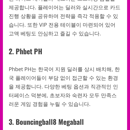
제공합니다. 플레이어는 딜러와 실시간으로 카드
진행 상황을 공유하며 전략을 즉각 적용할 수 있
습니다. 또한 VIP 전용 테이블이 마련되어 있어
고액 베팅도 안심하고 즐길 수 있습니다.
2. Phbet PH
Phbet PH는 한국어 지원 딜러를 상시 배치해, 한
국 플레이어들이 부담 없이 접근할 수 있는 환경
을 제공합니다. 다양한 베팅 옵션과 직관적인 인
터페이스 덕분에, 초보자와 숙련자 모두 만족스
러운 게임 경험을 누릴 수 있습니다.
3. Bouncingball8 Megaball