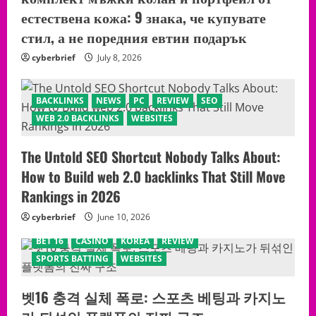
естествена кожа: 9 знака, че купувате
стил, а не поредния евтин подарък
cyberbrief
July 8, 2026
BACKLINKS
NEWS
PC
REVIEW
SEO
WEB 2.0 BACKLINKS
WEBSITES
The Untold SEO Shortcut Nobody Talks About:
How to Build web 2.0 backlinks That Still Move
Rankings in 2026
cyberbrief
June 10, 2026
BET 16
CASINO
KOREA
REVIEW
SPORTS BATTING
WEBSITES
벳16 충격 실체 폭로: 스포츠 베팅과 카지노