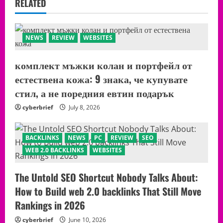
RELATED
NEWS
REVIEW
WEBSITES
комплект мъжки колан и портфейл от
естествена кожа: 9 знака, че купувате
стил, а не поредния евтин подарък
cyberbrief
July 8, 2026
BACKLINKS
NEWS
PC
REVIEW
SEO
WEB 2.0 BACKLINKS
WEBSITES
The Untold SEO Shortcut Nobody Talks About:
How to Build web 2.0 backlinks That Still Move
Rankings in 2026
cyberbrief
June 10, 2026