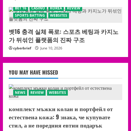
BET 16
CASINO
KOREA
REVIEW
SPORTS BATTING
WEBSITES
벳16 충격 실체 폭로: 스포츠 베팅과 카지노
가 뒤섞인 플랫폼의 진짜 구조
cyberbrief
June 10, 2026
YOU MAY HAVE MISSED
NEWS
REVIEW
WEBSITES
комплект мъжки колан и портфейл от
естествена кожа: 9 знака, че купувате
стил, а не поредния евтин подарък