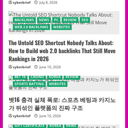
cyberbrief
July 8, 2026
BACKLINKS
NEWS
PC
REVIEW
SEO
WEB 2.0 BACKLINKS
WEBSITES
The Untold SEO Shortcut Nobody Talks About:
How to Build web 2.0 backlinks That Still Move
Rankings in 2026
cyberbrief
June 10, 2026
BET 16
CASINO
KOREA
REVIEW
SPORTS BATTING
WEBSITES
벳16 충격 실체 폭로: 스포츠 베팅과 카지노
가 뒤섞인 플랫폼의 진짜 구조
cyberbrief
June 10, 2026
GIFT CERTIFICATE
KOREA
NEWS