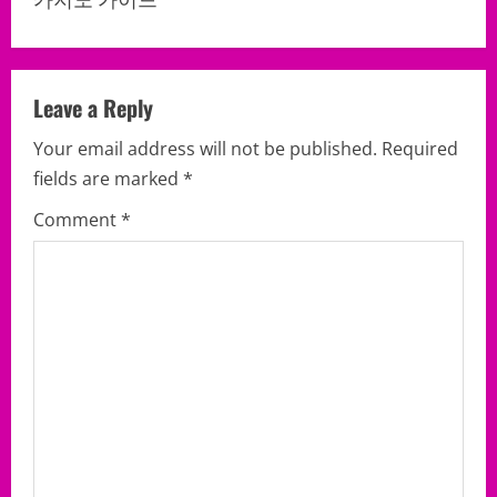
a
v
Leave a Reply
i
Your email address will not be published.
Required
g
fields are marked
*
a
Comment
*
t
i
o
n