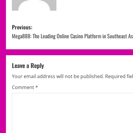
P
Previous:
Mega888: The Leading Online Casino Platform in Southeast As
o
s
t
Leave a Reply
n
Your email address will not be published.
Required fi
a
Comment
*
v
i
g