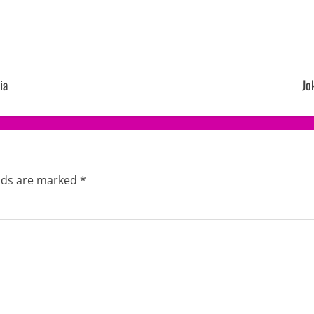
ia
Jo
elds are marked
*