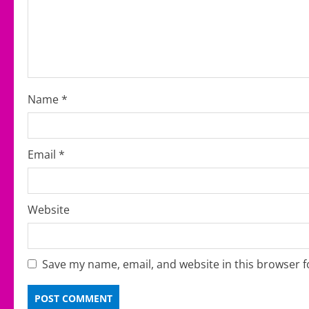
a
t
i
o
Name
*
n
Email
*
Website
Save my name, email, and website in this browser f