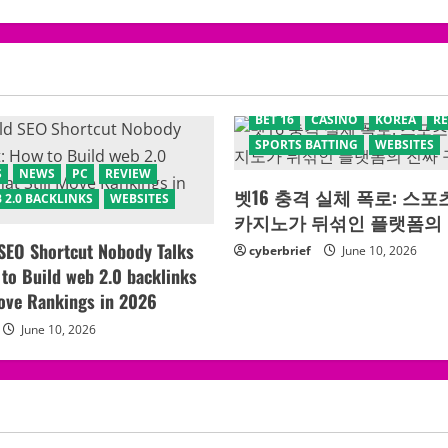
BET 16
CASINO
KOREA
R
SPORTS BATTING
WEBSITES
S
NEWS
PC
REVIEW
벳16 충격 실체 폭로: 스
 2.0 BACKLINKS
WEBSITES
카지노가 뒤섞인 플랫폼의 
SEO Shortcut Nobody Talks
cyberbrief
June 10, 2026
to Build web 2.0 backlinks
Move Rankings in 2026
June 10, 2026