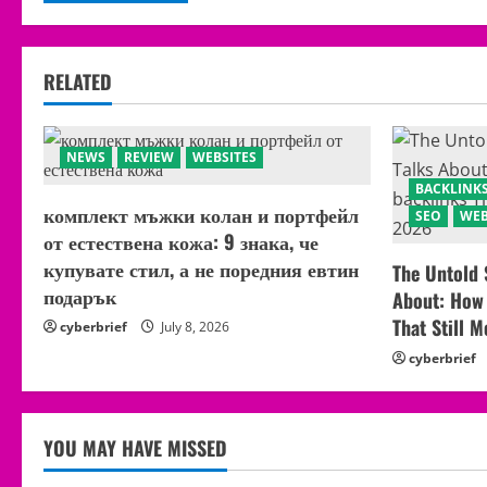
RELATED
NEWS
REVIEW
WEBSITES
BACKLINK
комплект мъжки колан и портфейл
SEO
WEB
от естествена кожа: 9 знака, че
купувате стил, а не поредния евтин
The Untold 
подарък
About: How 
That Still 
cyberbrief
July 8, 2026
cyberbrief
YOU MAY HAVE MISSED