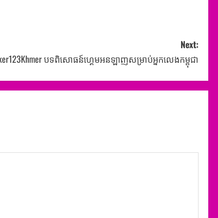
Next:
ker123Khmer បទពិសោធន៍ហ្គេមអនឡាញសម្រាប់អ្នកលេងកម្ពុជា