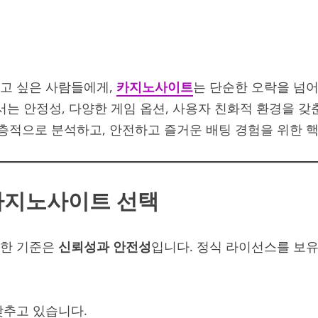
고 싶은 사람들에게,
카지노사이트
는 단순한 오락을 넘어
서는 안정성, 다양한 게임 옵션, 사용자 친화적 환경을 갖
적으로 분석하고, 안전하고 즐거운 배팅 경험을 위한 핵
카지노사이트 선택
요한 기준은
신뢰성과 안전성
입니다. 정식 라이선스를 보
갖추고 있습니다.