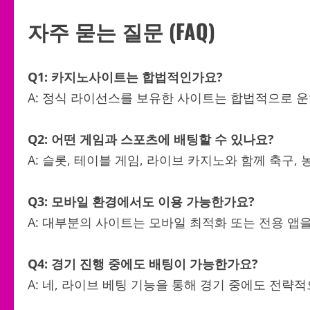
자주 묻는 질문 (FAQ)
Q1: 카지노사이트는 합법적인가요?
A: 정식 라이선스를 보유한 사이트는 합법적으로 
Q2: 어떤 게임과 스포츠에 배팅할 수 있나요?
A: 슬롯, 테이블 게임, 라이브 카지노와 함께 축구,
Q3: 모바일 환경에서도 이용 가능한가요?
A: 대부분의 사이트는 모바일 최적화 또는 전용 앱
Q4: 경기 진행 중에도 배팅이 가능한가요?
A: 네, 라이브 베팅 기능을 통해 경기 중에도 전략