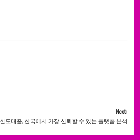
Next:
도대출, 한국에서 가장 신뢰할 수 있는 플랫폼 분석