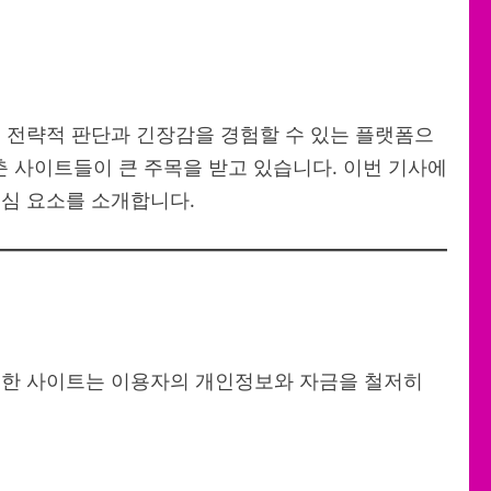
 전략적 판단과 긴장감을 경험할 수 있는 플랫폼으
춘 사이트들이 큰 주목을 받고 있습니다. 이번 기사에
심 요소를 소개합니다.
유한 사이트는 이용자의 개인정보와 자금을 철저히