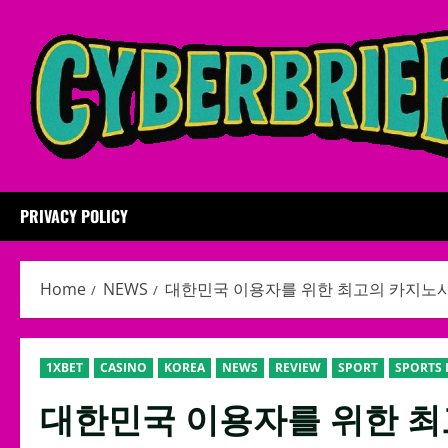
Skip
to
content
PRIVACY POLICY
Home
NEWS
대한민국 이용자를 위한 최고의 카지노
1XBET
CASINO
KOREA
NEWS
REVIEW
SPORT
SPORTS 
대한민국 이용자를 위한 