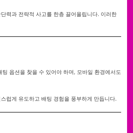
 판단력과 전략적 사고를 한층 끌어올립니다. 이러한
팅 옵션을 찾을 수 있어야 하며, 모바일 환경에서도
자연스럽게 유도하고 배팅 경험을 풍부하게 만듭니다.