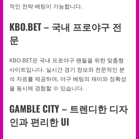
적인 전략 베팅이 가능합니다.
KBO.BET – 국내 프로야구 전
문
KBO.BET은 국내 프로야구 팬들을 위한 맞춤형
사이트입니다. 실시간 경기 정보와 전문적인 분
석 자료를 제공하여, 야구 베팅의 재미와 정확성
을 동시에 경험할 수 있습니다.
GAMBLE CITY – 트렌디한 디자
인과 편리한 UI