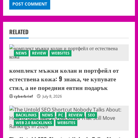
RELATED
NEWS
REVIEW
WEBSITES
комплект мъжки колан и портфейл от
естествена кожа: 9 знака, че купувате
стил, а не поредния евтин подарък
cyberbrief
July 8, 2026
BACKLINKS
NEWS
PC
REVIEW
SEO
WEB 2.0 BACKLINKS
WEBSITES