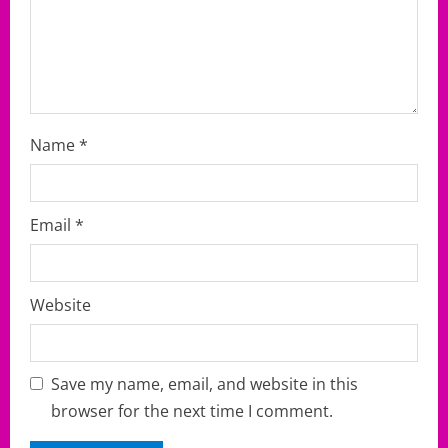
o
n
Name
*
Email
*
Website
Save my name, email, and website in this
browser for the next time I comment.