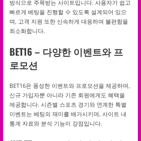
방식으로 주목받는 사이트입니다. 사용자가 쉽고
빠르게 베팅을 진행할 수 있도록 설계되어 있으
며, 고객 지원 또한 신속하게 대응하여 불편함을
최소화합니다.
BET16 – 다양한 이벤트와 프
로모션
BET16은 풍성한 이벤트와 프로모션을 제공하며,
신규 가입자뿐 아니라 기존 회원에게도 혜택을
제공합니다. 시즌별 스포츠 경기와 연계한 특별
이벤트는 베팅의 재미를 배가시키며, 사이트 내
통계 자료와 분석 기능이 강점입니다.