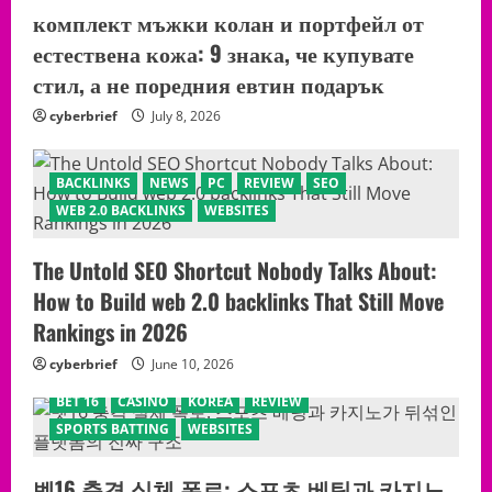
комплект мъжки колан и портфейл от
естествена кожа: 9 знака, че купувате
стил, а не поредния евтин подарък
cyberbrief
July 8, 2026
BACKLINKS
NEWS
PC
REVIEW
SEO
WEB 2.0 BACKLINKS
WEBSITES
The Untold SEO Shortcut Nobody Talks About:
How to Build web 2.0 backlinks That Still Move
Rankings in 2026
cyberbrief
June 10, 2026
BET 16
CASINO
KOREA
REVIEW
SPORTS BATTING
WEBSITES
벳16 충격 실체 폭로: 스포츠 베팅과 카지노