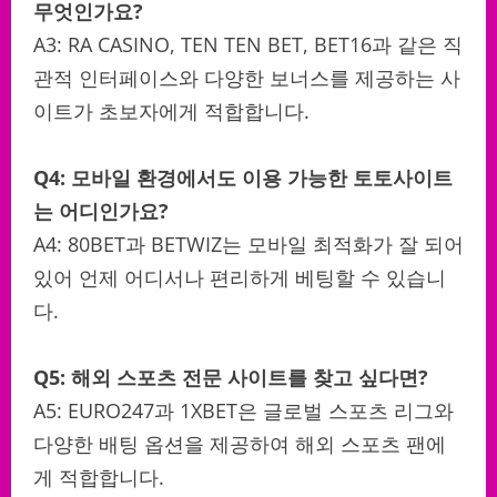
무엇인가요?
A3: RA CASINO, TEN TEN BET, BET16과 같은 직
관적 인터페이스와 다양한 보너스를 제공하는 사
이트가 초보자에게 적합합니다.
Q4: 모바일 환경에서도 이용 가능한 토토사이트
는 어디인가요?
A4: 80BET과 BETWIZ는 모바일 최적화가 잘 되어
있어 언제 어디서나 편리하게 베팅할 수 있습니
다.
Q5: 해외 스포츠 전문 사이트를 찾고 싶다면?
A5: EURO247과 1XBET은 글로벌 스포츠 리그와
다양한 배팅 옵션을 제공하여 해외 스포츠 팬에
게 적합합니다.