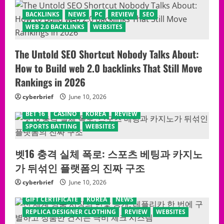
BACKLINKS
NEWS
PC
REVIEW
SEO
WEB 2.0 BACKLINKS
WEBSITES
The Untold SEO Shortcut Nobody Talks About:
How to Build web 2.0 backlinks That Still Move
Rankings in 2026
cyberbrief
June 10, 2026
BET 16
CASINO
KOREA
REVIEW
SPORTS BATTING
WEBSITES
벳16 충격 실체 폭로: 스포츠 베팅과 카지노
가 뒤섞인 플랫폼의 진짜 구조
cyberbrief
June 10, 2026
GIFT CERTIFICATE
KOREA
NEWS
REPLICA DESIGNER CLOTHING
REVIEW
WEBSITES