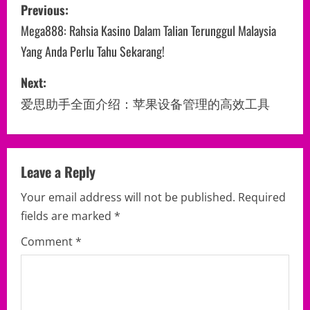
P
Previous:
o
Mega888: Rahsia Kasino Dalam Talian Terunggul Malaysia
Yang Anda Perlu Tahu Sekarang!
s
Next:
t
爱思助手全面介绍：苹果设备管理的高效工具
n
a
v
Leave a Reply
Your email address will not be published.
Required
i
fields are marked
*
g
Comment
*
a
t