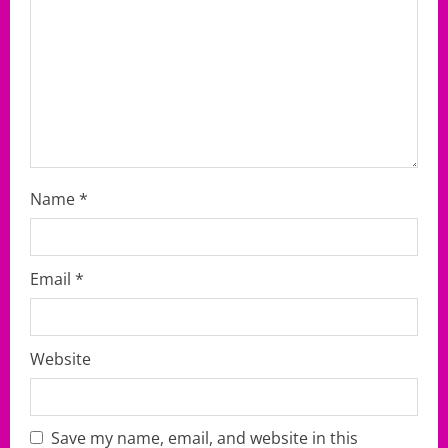
i
o
n
Name
*
Email
*
Website
Save my name, email, and website in this