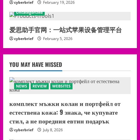
cyberbrief
February 19, 2026
Uncategorized
爱思助手官网：一站式苹果设备管理平台
cyberbrief
February 5, 2026
YOU MAY HAVE MISSED
NEWS
REVIEW
WEBSITES
комплект мъжки колан и портфейл от
естествена кожа: 9 знака, че купувате
стил, а не поредния евтин подарък
cyberbrief
July 8, 2026