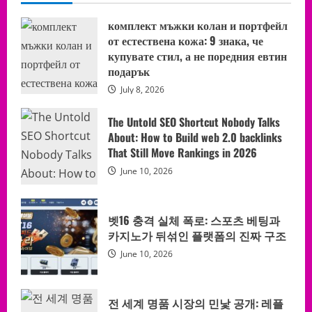
комплект мъжки колан и портфейл
от естествена кожа: 9 знака, че
купувате стил, а не поредния евтин
подарък
July 8, 2026
The Untold SEO Shortcut Nobody Talks
About: How to Build web 2.0 backlinks
That Still Move Rankings in 2026
June 10, 2026
벳16 충격 실체 폭로: 스포츠 베팅과
카지노가 뒤섞인 플랫폼의 진짜 구조
June 10, 2026
전 세계 명품 시장의 민낯 공개: 레플