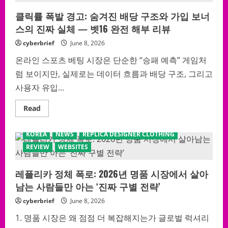
숨
Controversial
겨
클릭률 폭발 경고: 숨겨진 배당 구조와 가입 보너
SEO
진
Method
강
스의 진짜 실체 — 벳16 완전 해부 리뷰
That
점
Refuses
을
to
cyberbrief
June 8, 2026
전
Disappear
격
From
분
온라인 스포츠 베팅 시장은 단순한 “승패 예측” 게임처
Google’s
석
Radar
럼 보이지만, 실제로는 데이터 흐름과 배당 구조, 그리고
사용자 유입...
Read
Read
more
about
클
KOREA
NEWS
REPLICA DESIGNER CLOTHING
릭
률
REVIEW
WEBSITES
폭
발
경
레플리카 정체 폭로: 2026년 명품 시장에서 살아
고:
숨
남는 사람들만 아는 ‘진짜 구별 전략’
겨
진
배
cyberbrief
June 8, 2026
당
구
1. 명품 시장은 왜 점점 더 복잡해지는가 글로벌 럭셔리
조