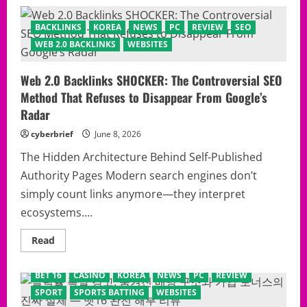
벳
품
위
만
즈
건
BACKLINKS
KOREA
NEWS
PC
REVIEW
SEO
카
지
지
는
WEB 2.0 BACKLINKS
WEBSITES
노
극
실
비
제
체
Web 2.0 Backlinks SHOCKER: The Controversial SEO
이
크
용
시
Method That Refuses to Disappear From Google’s
자
스
들
템
Radar
이
계
cyberbrief
June 8, 2026
속
재
방
The Hidden Architecture Behind Self-Published
문
Authority Pages Modern search engines don’t
하
는
simply count links anymore—they interpret
이
유!
ecosystems....
스
포
츠
Read
Read
베
more
팅
about
과
Web
카
BET 16
CASINO
KOREA
NEWS
PC
REVIEW
2.0
지
Backlinks
노
SPORT
SPORTS BATTING
WEBSITES
SHOCKER:
의
The