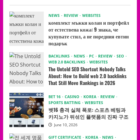
NEWS
REVIEW
WEBSITES
комплект мъжки колан и портфейл
от естествена кожа: 9 знака, че
купувате стил, а не поредния евтин
подарък
July 8, 2026
BACKLINKS
NEWS
PC
REVIEW
SEO
WEB 2.0 BACKLINKS
WEBSITES
The Untold SEO Shortcut Nobody Talks
About: How to Build web 2.0 backlinks
That Still Move Rankings in 2026
June 10, 2026
BET 16
CASINO
KOREA
REVIEW
SPORTS BATTING
WEBSITES
벳16 충격 실체 폭로: 스포츠 베팅과
카지노가 뒤섞인 플랫폼의 진짜 구조
June 10, 2026
GIFT CERTIFICATE
KOREA
NEWS