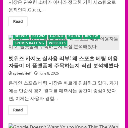
와
시장은 단순한 소비가 아니라 정교한 가치 시스템으로
가
입
움직인다.Gucci,...
보
너
스
Read
Read
의
more
진
about
짜
레
BETWIZ
BETWIZ
CASINO
KOREA
REVIEW
실
플
체
리
SPORTS BATTING
WEBSITES
—
카
벳
정
16
체
완
벳위즈 카지노 실사용 리뷰! 왜 스포츠 베팅 이용
폭
전
로:
자들이 이 플랫폼에 주목하는지 직접 분석해봤다
해
2026
부
년
리
명
cyberbrief
June 8, 2026
뷰
품
시
온라인 스포츠 베팅 시장은 빠르게 진화하고 있다. 과거
장
에
에는 단순히 경기 결과를 예측하는 공간이 중심이었다
서
살
면, 이제는 사용자 경험...
아
남
는
Read
Read
사
more
람
about
들
벳
만
위