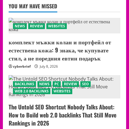
Web
분
YOU MAY HAVE MISSED
2.0
석
Backlinks
해
Tactic
봤
Still
다
Quietly
Moving
NEWS
REVIEW
WEBSITES
Rankings
in
2026
комплект мъжки колан и портфейл от
естествена кожа: 9 знака, че купувате
стил, а не поредния евтин подарък
cyberbrief
July 8, 2026
BACKLINKS
NEWS
PC
REVIEW
SEO
WEB 2.0 BACKLINKS
WEBSITES
The Untold SEO Shortcut Nobody Talks About:
How to Build web 2.0 backlinks That Still Move
Rankings in 2026