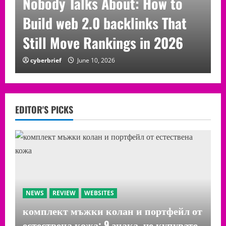
Nobody Talks About: How to
Build web 2.0 backlinks That
Still Move Rankings in 2026
cyberbrief
June 10, 2026
EDITOR'S PICKS
NEWS
REVIEW
WEBSITES
комплект мъжки колан и портфейл от
естествена кожа: 9 знака, че купувате