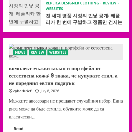
REPLICA DESIGNER CLOTHING
REVIEW
WEBSITES
전 세계 명품 시장의 민낯 공개: 레플
리카 한 번에 구별하고 정품만 건지는
극비 체크 시스템
June 10, 2026
NEWS
REVIEW
WEBSITES
комплект мъжки колан и портфейл от
естествена кожа: 9 знака, че купувате стил, а
не поредния евтин подарък
cyberbrief
July 8, 2026
Мъжките аксесоари не прощават случайния избор. Една
риза може да бъде семпла, обувките може да са
класически,...
Read
Read