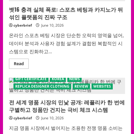
Talks
벳16 충격 실체 폭로: 스포츠 베팅과 카지노가 뒤
About:
How
섞인 플랫폼의 진짜 구조
to
Build
web
cyberbrief
June 10, 2026
2.0
backlinks
온라인 스포츠 베팅 시장은 단순한 오락의 영역을 넘어,
That
Still
데이터 분석과 사용자 경험 설계가 결합된 복합적인 시
Move
Rankings
스템으로 진화하고...
in
2026
Read
Read
more
about
벳
GIFT CERTIFICATE
KOREA
NEWS
16
충
REPLICA DESIGNER CLOTHING
REVIEW
WEBSITES
격
실
체
전 세계 명품 시장의 민낯 공개: 레플리카 한 번에
폭
로:
구별하고 정품만 건지는 극비 체크 시스템
스
포
츠
cyberbrief
June 10, 2026
베
팅
지금 명품 시장에서 벌어지는 조용한 전쟁 명품 소비는
과