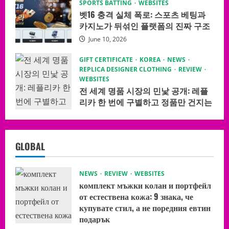
SPORTS BATTING
WEBSITES
벳16 충격 실체 폭로: 스포츠 베팅과
카지노가 뒤섞인 플랫폼의 진짜 구조
June 10, 2026
GIFT CERTIFICATE
KOREA
NEWS
REPLICA DESIGNER CLOTHING
REVIEW
WEBSITES
전 세계 명품 시장의 민낯 공개: 레플
리카 한 번에 구별하고 정품만 건지는
극비 체크 시스템
June 10, 2026
GLOBAL
NEWS
REVIEW
WEBSITES
комплект мъжки колан и портфейл
от естествена кожа: 9 знака, че
купувате стил, а не поредния евтин
подарък