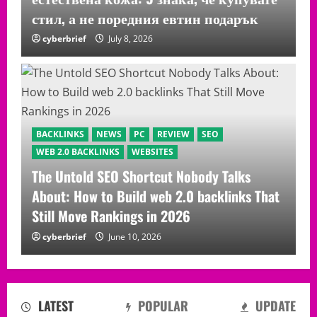
стил, а не поредния евтин подарък
cyberbrief
July 8, 2026
BACKLINKS
NEWS
PC
REVIEW
SEO
WEB 2.0 BACKLINKS
WEBSITES
The Untold SEO Shortcut Nobody Talks
About: How to Build web 2.0 backlinks That
Still Move Rankings in 2026
cyberbrief
June 10, 2026
LATEST
POPULAR
UPDATE