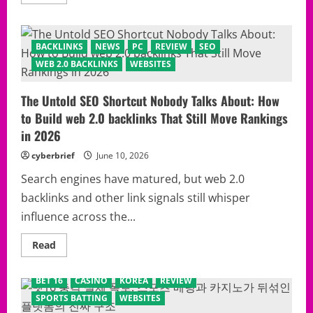
more
about
комплект
мъжки
колан
BACKLINKS
NEWS
PC
REVIEW
SEO
и
портфейл
WEB 2.0 BACKLINKS
WEBSITES
от
естествена
кожа:
The Untold SEO Shortcut Nobody Talks About: How
9
знака,
to Build web 2.0 backlinks That Still Move Rankings
че
купувате
in 2026
стил,
а
cyberbrief
June 10, 2026
не
поредния
евтин
Search engines have matured, but web 2.0
подарък
backlinks and other link signals still whisper
influence across the...
Read
Read
more
about
The
BET 16
CASINO
KOREA
REVIEW
Untold
SEO
SPORTS BATTING
WEBSITES
Shortcut
Nobody