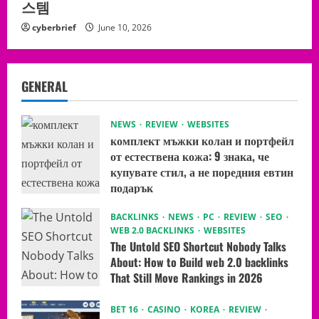
스템
cyberbrief
June 10, 2026
GENERAL
NEWS
REVIEW
WEBSITES
комплект мъжки колан и портфейл
от естествена кожа: 9 знака, че
купувате стил, а не поредния евтин
подарък
July 8, 2026
BACKLINKS
NEWS
PC
REVIEW
SEO
WEB 2.0 BACKLINKS
WEBSITES
The Untold SEO Shortcut Nobody Talks
About: How to Build web 2.0 backlinks
That Still Move Rankings in 2026
June 10, 2026
BET 16
CASINO
KOREA
REVIEW