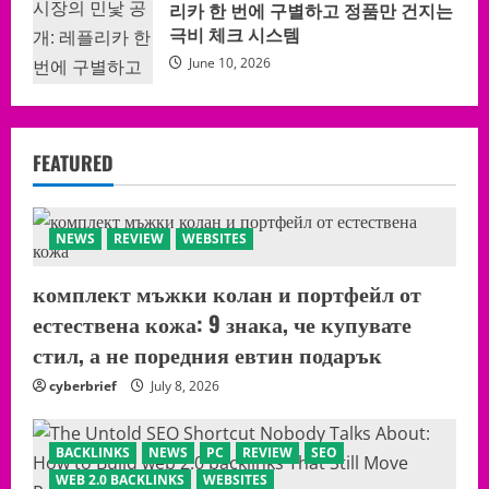
리카 한 번에 구별하고 정품만 건지는
극비 체크 시스템
June 10, 2026
FEATURED
NEWS
REVIEW
WEBSITES
комплект мъжки колан и портфейл от
естествена кожа: 9 знака, че купувате
стил, а не поредния евтин подарък
cyberbrief
July 8, 2026
BACKLINKS
NEWS
PC
REVIEW
SEO
WEB 2.0 BACKLINKS
WEBSITES