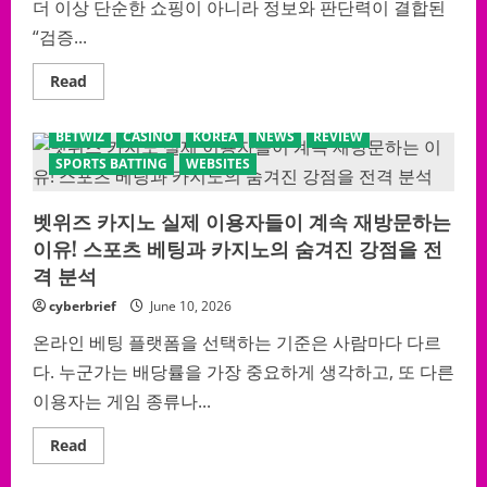
카
더 이상 단순한 쇼핑이 아니라 정보와 판단력이 결합된
지
노
“검증...
가
뒤
섞
Read
Read
인
more
플
about
랫
전
BETWIZ
CASINO
KOREA
NEWS
REVIEW
폼
세
의
계
SPORTS BATTING
WEBSITES
진
명
짜
품
구
시
조
벳위즈 카지노 실제 이용자들이 계속 재방문하는
장
의
이유! 스포츠 베팅과 카지노의 숨겨진 강점을 전
민
낯
격 분석
공
개:
cyberbrief
June 10, 2026
레
플
리
온라인 베팅 플랫폼을 선택하는 기준은 사람마다 다르
카
한
다. 누군가는 배당률을 가장 중요하게 생각하고, 또 다른
번
이용자는 게임 종류나...
에
구
별
Read
Read
하
more
고
about
정