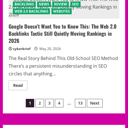
아
즈
BACKLINKS
NEWS
REVIEW
SEO
는
카
‘진
지
WEB 2.0 BACKLINKS
WEBSITES
짜
노
구
실
별
사
전
Google Doesn’t Want You to Know This: The Web 2.0
용
략’
리
Backlinks Tactic Still Quietly Moving Rankings in
뷰!
왜
2026
스
포
cyberbrief
May 20, 2026
츠
베
팅
The Real Story Behind This Old-School SEO Method
이
There’s a persistent misunderstanding in SEO
용
자
circles that anything...
들
이
이
Read
Read
플
more
랫
about
폼
Google
에
Posts
Doesn’t
주
1
2
3
4
…
13
Next
Want
목
You
하
pagination
to
는
Know
지
This:
직
The
접